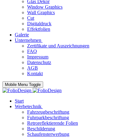
Glas Dekor
Window Graphics
Wall Graphics
Cut
Digitaldruck
Effektfolien
Galerie
Unternehmen
Zertifikate und Auszeichnungen
FAQ
Impressum
Datenschutz
AGB
Kontakt
Mobile Menu Toggle
Start
Werbetechnik
Fahrzeugbeschriftung
Fuhrparkbeschriftung
Retroreflektierende Folien
Beschilderung
Schaufensterwerbung