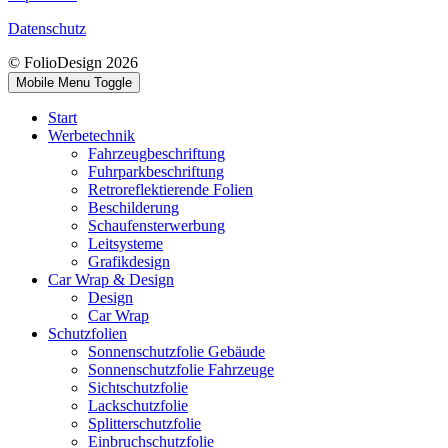
Datenschutz
© FolioDesign 2026
Mobile Menu Toggle
Start
Werbetechnik
Fahrzeugbeschriftung
Fuhrparkbeschriftung
Retroreflektierende Folien
Beschilderung
Schaufensterwerbung
Leitsysteme
Grafikdesign
Car Wrap & Design
Design
Car Wrap
Schutzfolien
Sonnenschutzfolie Gebäude
Sonnenschutzfolie Fahrzeuge
Sichtschutzfolie
Lackschutzfolie
Splitterschutzfolie
Einbruchschutzfolie