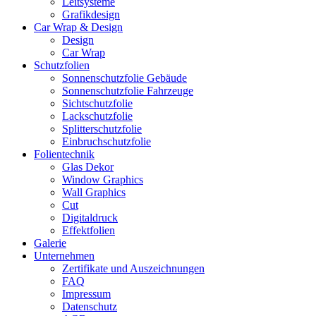
Leitsysteme
Grafikdesign
Car Wrap & Design
Design
Car Wrap
Schutzfolien
Sonnenschutzfolie Gebäude
Sonnenschutzfolie Fahrzeuge
Sichtschutzfolie
Lackschutzfolie
Splitterschutzfolie
Einbruchschutzfolie
Folientechnik
Glas Dekor
Window Graphics
Wall Graphics
Cut
Digitaldruck
Effektfolien
Galerie
Unternehmen
Zertifikate und Auszeichnungen
FAQ
Impressum
Datenschutz