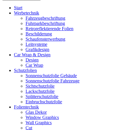
Start
Werbetechnik
Fahrzeugbeschriftung
Fuhrparkbeschriftung
Retroreflektierende Folien
Beschilderung
Schaufensterwerbung
Leitsysteme
Grafikdesign
Car Wrap & Design
Design
Car Wrap
Schutzfolien
Sonnenschutzfolie Gebäude
Sonnenschutzfolie Fahrzeuge
Sichtschutzfolie
Lackschutzfolie
Splitterschutzfolie
Einbruchschutzfolie
Folientechnik
Glas Dekor
Window Graphics
Wall Graphics
Cut