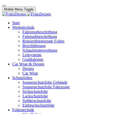
Mobile Menu Toggle
Start
Werbetechnik
Fahrzeugbeschriftung
Fuhrparkbeschriftung
Retroreflektierende Folien
Beschilderung
Schaufensterwerbung
Leitsysteme
Grafikdesign
Car Wrap & Design
Design
Car Wrap
Schutzfolien
Sonnenschutzfolie Gebäude
Sonnenschutzfolie Fahrzeuge
Sichtschutzfolie
Lackschutzfolie
Splitterschutzfolie
Einbruchschutzfolie
Folientechnik