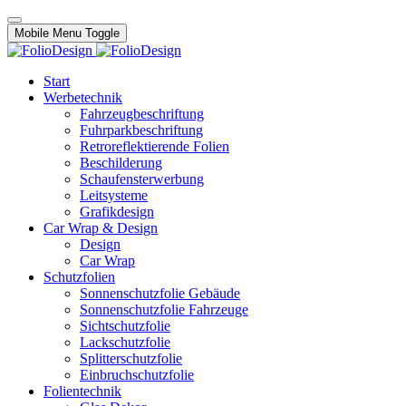
Mobile Menu Toggle
Start
Werbetechnik
Fahrzeugbeschriftung
Fuhrparkbeschriftung
Retroreflektierende Folien
Beschilderung
Schaufensterwerbung
Leitsysteme
Grafikdesign
Car Wrap & Design
Design
Car Wrap
Schutzfolien
Sonnenschutzfolie Gebäude
Sonnenschutzfolie Fahrzeuge
Sichtschutzfolie
Lackschutzfolie
Splitterschutzfolie
Einbruchschutzfolie
Folientechnik