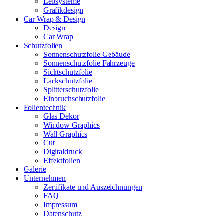
Leitsysteme
Grafikdesign
Car Wrap & Design
Design
Car Wrap
Schutzfolien
Sonnenschutzfolie Gebäude
Sonnenschutzfolie Fahrzeuge
Sichtschutzfolie
Lackschutzfolie
Splitterschutzfolie
Einbruchschutzfolie
Folientechnik
Glas Dekor
Window Graphics
Wall Graphics
Cut
Digitaldruck
Effektfolien
Galerie
Unternehmen
Zertifikate und Auszeichnungen
FAQ
Impressum
Datenschutz