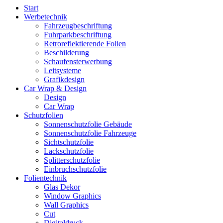
Start
Werbetechnik
Fahrzeugbeschriftung
Fuhrparkbeschriftung
Retroreflektierende Folien
Beschilderung
Schaufensterwerbung
Leitsysteme
Grafikdesign
Car Wrap & Design
Design
Car Wrap
Schutzfolien
Sonnenschutzfolie Gebäude
Sonnenschutzfolie Fahrzeuge
Sichtschutzfolie
Lackschutzfolie
Splitterschutzfolie
Einbruchschutzfolie
Folientechnik
Glas Dekor
Window Graphics
Wall Graphics
Cut
Digitaldruck