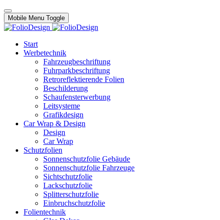
Mobile Menu Toggle
Start
Werbetechnik
Fahrzeugbeschriftung
Fuhrparkbeschriftung
Retroreflektierende Folien
Beschilderung
Schaufensterwerbung
Leitsysteme
Grafikdesign
Car Wrap & Design
Design
Car Wrap
Schutzfolien
Sonnenschutzfolie Gebäude
Sonnenschutzfolie Fahrzeuge
Sichtschutzfolie
Lackschutzfolie
Splitterschutzfolie
Einbruchschutzfolie
Folientechnik