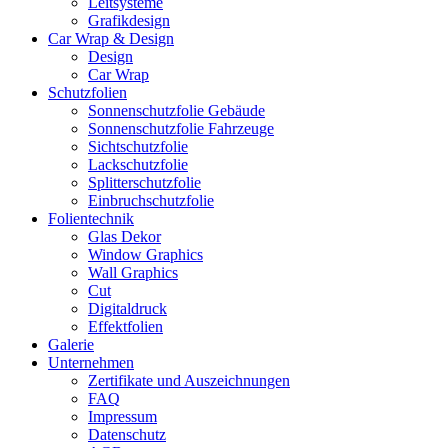
Leitsysteme
Grafikdesign
Car Wrap & Design
Design
Car Wrap
Schutzfolien
Sonnenschutzfolie Gebäude
Sonnenschutzfolie Fahrzeuge
Sichtschutzfolie
Lackschutzfolie
Splitterschutzfolie
Einbruchschutzfolie
Folientechnik
Glas Dekor
Window Graphics
Wall Graphics
Cut
Digitaldruck
Effektfolien
Galerie
Unternehmen
Zertifikate und Auszeichnungen
FAQ
Impressum
Datenschutz