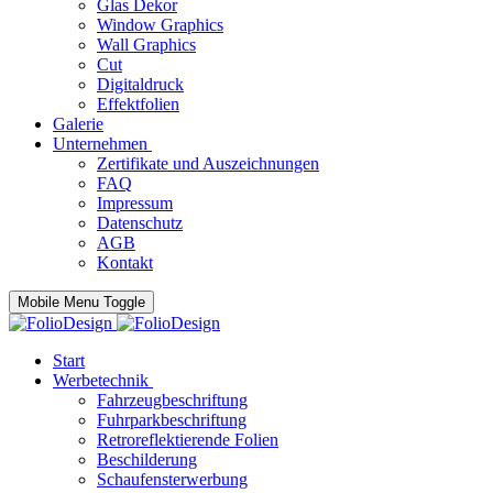
Glas Dekor
Window Graphics
Wall Graphics
Cut
Digitaldruck
Effektfolien
Galerie
Unternehmen
Zertifikate und Auszeichnungen
FAQ
Impressum
Datenschutz
AGB
Kontakt
Mobile Menu Toggle
Start
Werbetechnik
Fahrzeugbeschriftung
Fuhrparkbeschriftung
Retroreflektierende Folien
Beschilderung
Schaufensterwerbung