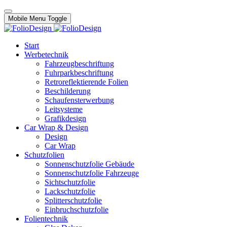
Mobile Menu Toggle
Start
Werbetechnik
Fahrzeugbeschriftung
Fuhrparkbeschriftung
Retroreflektierende Folien
Beschilderung
Schaufensterwerbung
Leitsysteme
Grafikdesign
Car Wrap & Design
Design
Car Wrap
Schutzfolien
Sonnenschutzfolie Gebäude
Sonnenschutzfolie Fahrzeuge
Sichtschutzfolie
Lackschutzfolie
Splitterschutzfolie
Einbruchschutzfolie
Folientechnik