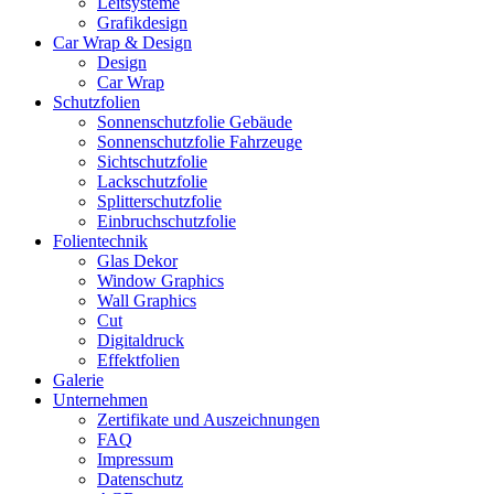
Leitsysteme
Grafikdesign
Car Wrap & Design
Design
Car Wrap
Schutzfolien
Sonnenschutzfolie Gebäude
Sonnenschutzfolie Fahrzeuge
Sichtschutzfolie
Lackschutzfolie
Splitterschutzfolie
Einbruchschutzfolie
Folientechnik
Glas Dekor
Window Graphics
Wall Graphics
Cut
Digitaldruck
Effektfolien
Galerie
Unternehmen
Zertifikate und Auszeichnungen
FAQ
Impressum
Datenschutz