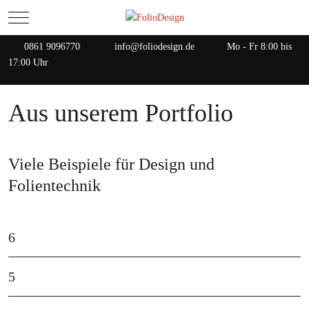
Mobile Menu Toggle
0861 9096770
info@foliodesign.de
Mo - Fr 8:00 bis
17:00 Uhr
Aus unserem Portfolio
Viele Beispiele für Design und
Folientechnik
6
5