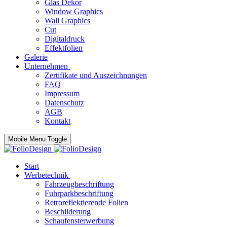
Glas Dekor
Window Graphics
Wall Graphics
Cut
Digitaldruck
Effektfolien
Galerie
Unternehmen
Zertifikate und Auszeichnungen
FAQ
Impressum
Datenschutz
AGB
Kontakt
Mobile Menu Toggle
Start
Werbetechnik
Fahrzeugbeschriftung
Fuhrparkbeschriftung
Retroreflektierende Folien
Beschilderung
Schaufensterwerbung