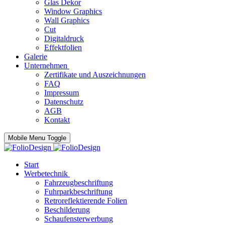
Glas Dekor
Window Graphics
Wall Graphics
Cut
Digitaldruck
Effektfolien
Galerie
Unternehmen
Zertifikate und Auszeichnungen
FAQ
Impressum
Datenschutz
AGB
Kontakt
Mobile Menu Toggle
Start
Werbetechnik
Fahrzeugbeschriftung
Fuhrparkbeschriftung
Retroreflektierende Folien
Beschilderung
Schaufensterwerbung