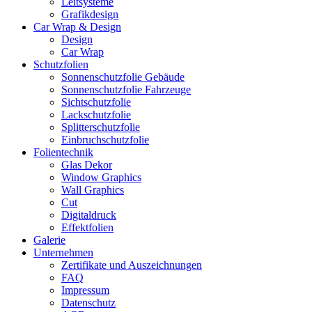
Leitsysteme
Grafikdesign
Car Wrap & Design
Design
Car Wrap
Schutzfolien
Sonnenschutzfolie Gebäude
Sonnenschutzfolie Fahrzeuge
Sichtschutzfolie
Lackschutzfolie
Splitterschutzfolie
Einbruchschutzfolie
Folientechnik
Glas Dekor
Window Graphics
Wall Graphics
Cut
Digitaldruck
Effektfolien
Galerie
Unternehmen
Zertifikate und Auszeichnungen
FAQ
Impressum
Datenschutz