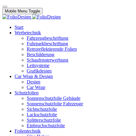
Mobile Menu Toggle
Start
Werbetechnik
Fahrzeugbeschriftung
Fuhrparkbeschriftung
Retroreflektierende Folien
Beschilderung
Schaufensterwerbung
Leitsysteme
Grafikdesign
Car Wrap & Design
Design
Car Wrap
Schutzfolien
Sonnenschutzfolie Gebäude
Sonnenschutzfolie Fahrzeuge
Sichtschutzfolie
Lackschutzfolie
Splitterschutzfolie
Einbruchschutzfolie
Folientechnik