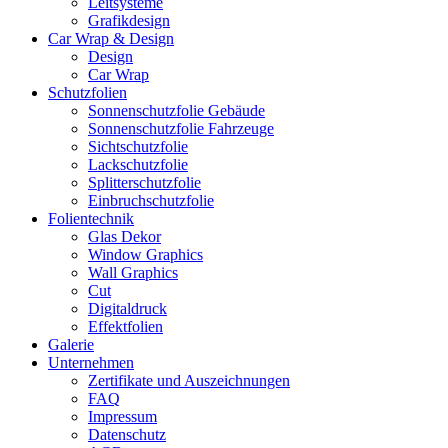
Leitsysteme
Grafikdesign
Car Wrap & Design
Design
Car Wrap
Schutzfolien
Sonnenschutzfolie Gebäude
Sonnenschutzfolie Fahrzeuge
Sichtschutzfolie
Lackschutzfolie
Splitterschutzfolie
Einbruchschutzfolie
Folientechnik
Glas Dekor
Window Graphics
Wall Graphics
Cut
Digitaldruck
Effektfolien
Galerie
Unternehmen
Zertifikate und Auszeichnungen
FAQ
Impressum
Datenschutz