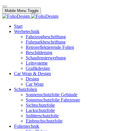
Mobile Menu Toggle
Start
Werbetechnik
Fahrzeugbeschriftung
Fuhrparkbeschriftung
Retroreflektierende Folien
Beschilderung
Schaufensterwerbung
Leitsysteme
Grafikdesign
Car Wrap & Design
Design
Car Wrap
Schutzfolien
Sonnenschutzfolie Gebäude
Sonnenschutzfolie Fahrzeuge
Sichtschutzfolie
Lackschutzfolie
Splitterschutzfolie
Einbruchschutzfolie
Folientechnik