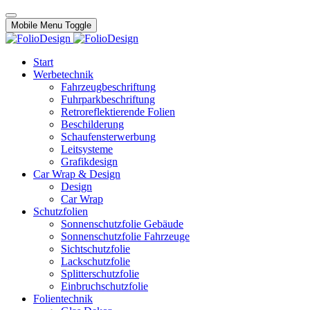
Mobile Menu Toggle
Start
Werbetechnik
Fahrzeugbeschriftung
Fuhrparkbeschriftung
Retroreflektierende Folien
Beschilderung
Schaufensterwerbung
Leitsysteme
Grafikdesign
Car Wrap & Design
Design
Car Wrap
Schutzfolien
Sonnenschutzfolie Gebäude
Sonnenschutzfolie Fahrzeuge
Sichtschutzfolie
Lackschutzfolie
Splitterschutzfolie
Einbruchschutzfolie
Folientechnik