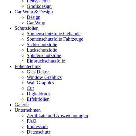
Leitsysteme
Grafikdesign
Car Wrap & Design
Design
Car Wrap
Schutzfolien
Sonnenschutzfolie Gebäude
Sonnenschutzfolie Fahrzeuge
Sichtschutzfolie
Lackschutzfolie
Splitterschutzfolie
Einbruchschutzfolie
Folientechnik
Glas Dekor
Window Graphics
Wall Graphics
Cut
Digitaldruck
Effektfolien
Galerie
Unternehmen
Zertifikate und Auszeichnungen
FAQ
Impressum
Datenschutz