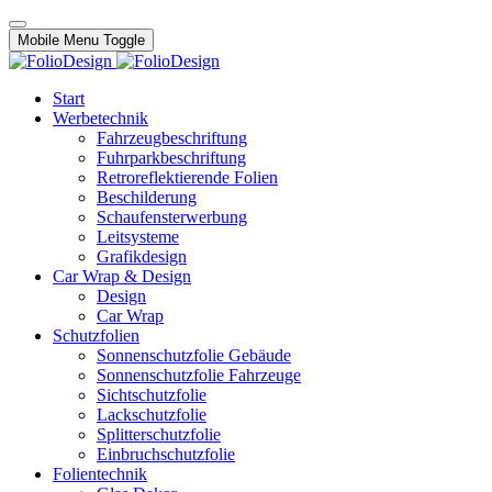
Mobile Menu Toggle
Start
Werbetechnik
Fahrzeugbeschriftung
Fuhrparkbeschriftung
Retroreflektierende Folien
Beschilderung
Schaufensterwerbung
Leitsysteme
Grafikdesign
Car Wrap & Design
Design
Car Wrap
Schutzfolien
Sonnenschutzfolie Gebäude
Sonnenschutzfolie Fahrzeuge
Sichtschutzfolie
Lackschutzfolie
Splitterschutzfolie
Einbruchschutzfolie
Folientechnik