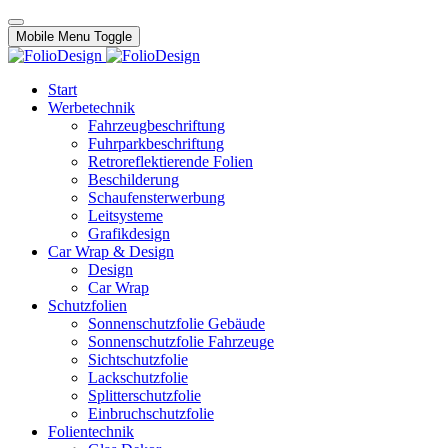
Mobile Menu Toggle
Start
Werbetechnik
Fahrzeugbeschriftung
Fuhrparkbeschriftung
Retroreflektierende Folien
Beschilderung
Schaufensterwerbung
Leitsysteme
Grafikdesign
Car Wrap & Design
Design
Car Wrap
Schutzfolien
Sonnenschutzfolie Gebäude
Sonnenschutzfolie Fahrzeuge
Sichtschutzfolie
Lackschutzfolie
Splitterschutzfolie
Einbruchschutzfolie
Folientechnik