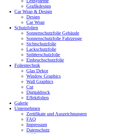
Leitsysteme
Grafikdesign
Car Wrap & Design
Design
Car Wrap
Schutzfolien
Sonnenschutzfolie Gebäude
Sonnenschutzfolie Fahrzeuge
Sichtschutzfolie
Lackschutzfolie
Splitterschutzfolie
Einbruchschutzfolie
Folientechnik
Glas Dekor
Window Graphics
Wall Graphics
Cut
Digitaldruck
Effektfolien
Galerie
Unternehmen
Zertifikate und Auszeichnungen
FAQ
Impressum
Datenschutz