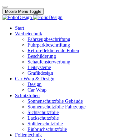
Mobile Menu Toggle
Start
Werbetechnik
Fahrzeugbeschriftung
Fuhrparkbeschriftung
Retroreflektierende Folien
Beschilderung
Schaufensterwerbung
Leitsysteme
Grafikdesign
Car Wrap & Design
Design
Car Wrap
Schutzfolien
Sonnenschutzfolie Gebäude
Sonnenschutzfolie Fahrzeuge
Sichtschutzfolie
Lackschutzfolie
Splitterschutzfolie
Einbruchschutzfolie
Folientechnik