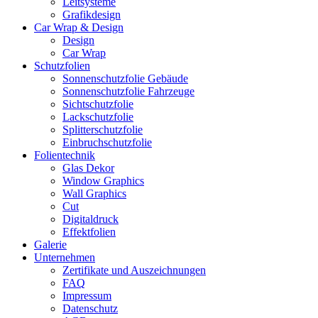
Leitsysteme
Grafikdesign
Car Wrap & Design
Design
Car Wrap
Schutzfolien
Sonnenschutzfolie Gebäude
Sonnenschutzfolie Fahrzeuge
Sichtschutzfolie
Lackschutzfolie
Splitterschutzfolie
Einbruchschutzfolie
Folientechnik
Glas Dekor
Window Graphics
Wall Graphics
Cut
Digitaldruck
Effektfolien
Galerie
Unternehmen
Zertifikate und Auszeichnungen
FAQ
Impressum
Datenschutz