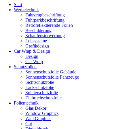
Start
Werbetechnik
Fahrzeugbeschriftung
Fuhrparkbeschriftung
Retroreflektierende Folien
Beschilderung
Schaufensterwerbung
Leitsysteme
Grafikdesign
Car Wrap & Design
Design
Car Wrap
Schutzfolien
Sonnenschutzfolie Gebäude
Sonnenschutzfolie Fahrzeuge
Sichtschutzfolie
Lackschutzfolie
Splitterschutzfolie
Einbruchschutzfolie
Folientechnik
Glas Dekor
Window Graphics
Wall Graphics
Cut
Digitaldruck