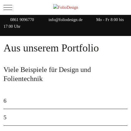
Mobile Menu Toggle
0861 9096770
info@foliodesign.de
Mo - Fr 8:00 bis
17:00 Uhr
Aus unserem Portfolio
Viele Beispiele für Design und
Folientechnik
6
5