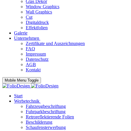
Glas Dekor
Window Graphics
Wall Graphics
Cut
Digitaldruck
Effektfolien
Galerie
Unternehmen
Zertifikate und Auszeichnungen
FAQ
Impressum
Datenschutz
AGB
Kontakt
Mobile Menu Toggle
Start
Werbetechnik
Fahrzeugbeschriftung
Fuhrparkbeschriftung
Retroreflektierende Folien
Beschilderung
Schaufensterwerbung