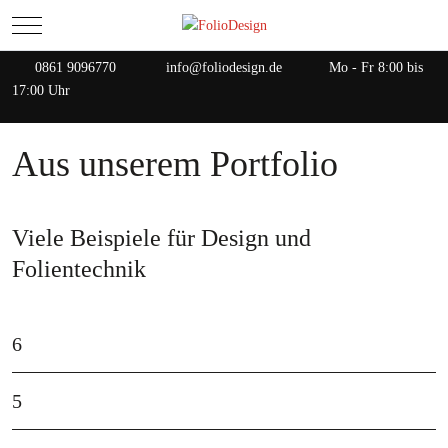
Mobile Menu Toggle
0861 9096770
info@foliodesign.de
Mo - Fr 8:00 bis
17:00 Uhr
Aus unserem Portfolio
Viele Beispiele für Design und
Folientechnik
6
5