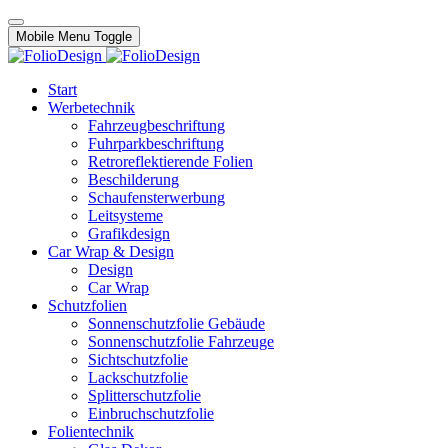
Mobile Menu Toggle
Start
Werbetechnik
Fahrzeugbeschriftung
Fuhrparkbeschriftung
Retroreflektierende Folien
Beschilderung
Schaufensterwerbung
Leitsysteme
Grafikdesign
Car Wrap & Design
Design
Car Wrap
Schutzfolien
Sonnenschutzfolie Gebäude
Sonnenschutzfolie Fahrzeuge
Sichtschutzfolie
Lackschutzfolie
Splitterschutzfolie
Einbruchschutzfolie
Folientechnik