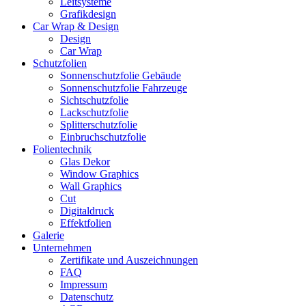
Leitsysteme
Grafikdesign
Car Wrap & Design
Design
Car Wrap
Schutzfolien
Sonnenschutzfolie Gebäude
Sonnenschutzfolie Fahrzeuge
Sichtschutzfolie
Lackschutzfolie
Splitterschutzfolie
Einbruchschutzfolie
Folientechnik
Glas Dekor
Window Graphics
Wall Graphics
Cut
Digitaldruck
Effektfolien
Galerie
Unternehmen
Zertifikate und Auszeichnungen
FAQ
Impressum
Datenschutz