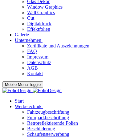
Glas Dekor
Window Graphics
Wall Graphics
Cut
Digitaldruck
Effektfolien
Galerie
Unternehmen
Zertifikate und Auszeichnungen
FAQ
Impressum
Datenschutz
AGB
Kontakt
Mobile Menu Toggle
Start
Werbetechnik
Fahrzeugbeschriftung
Fuhrparkbeschriftung
Retroreflektierende Folien
Beschilderung
Schaufensterwerbung