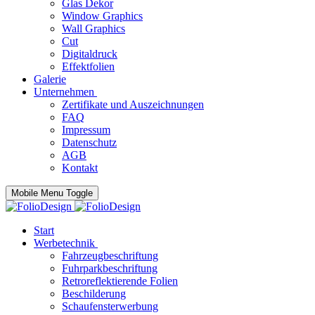
Glas Dekor
Window Graphics
Wall Graphics
Cut
Digitaldruck
Effektfolien
Galerie
Unternehmen
Zertifikate und Auszeichnungen
FAQ
Impressum
Datenschutz
AGB
Kontakt
Mobile Menu Toggle
Start
Werbetechnik
Fahrzeugbeschriftung
Fuhrparkbeschriftung
Retroreflektierende Folien
Beschilderung
Schaufensterwerbung