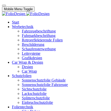
Mobile Menu Toggle
Start
Werbetechnik
Fahrzeugbeschriftung
Fuhrparkbeschriftung
Retroreflektierende Folien
Beschilderung
Schaufensterwerbung
Leitsysteme
Grafikdesign
Car Wrap & Design
Design
Car Wrap
Schutzfolien
Sonnenschutzfolie Gebäude
Sonnenschutzfolie Fahrzeuge
Sichtschutzfolie
Lackschutzfolie
Splitterschutzfolie
Einbruchschutzfolie
Folientechnik