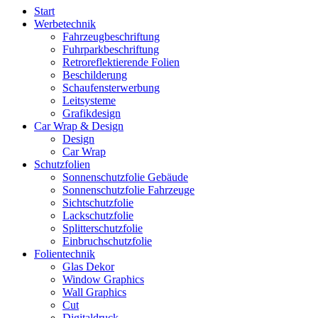
Start
Werbetechnik
Fahrzeugbeschriftung
Fuhrparkbeschriftung
Retroreflektierende Folien
Beschilderung
Schaufensterwerbung
Leitsysteme
Grafikdesign
Car Wrap & Design
Design
Car Wrap
Schutzfolien
Sonnenschutzfolie Gebäude
Sonnenschutzfolie Fahrzeuge
Sichtschutzfolie
Lackschutzfolie
Splitterschutzfolie
Einbruchschutzfolie
Folientechnik
Glas Dekor
Window Graphics
Wall Graphics
Cut
Digitaldruck