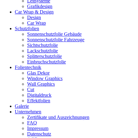
Leitsysteme
Grafikdesign
Car Wrap & Design
Design
Car Wrap
Schutzfolien
Sonnenschutzfolie Gebäude
Sonnenschutzfolie Fahrzeuge
Sichtschutzfolie
Lackschutzfolie
Splitterschutzfolie
Einbruchschutzfolie
Folientechnik
Glas Dekor
Window Graphics
Wall Graphics
Cut
Digitaldruck
Effektfolien
Galerie
Unternehmen
Zertifikate und Auszeichnungen
FAQ
Impressum
Datenschutz