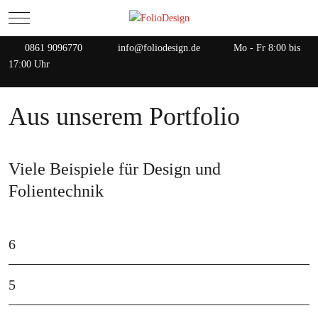
Mobile Menu Toggle
0861 9096770
info@foliodesign.de
Mo - Fr 8:00 bis
17:00 Uhr
Aus unserem Portfolio
Viele Beispiele für Design und
Folientechnik
6
5