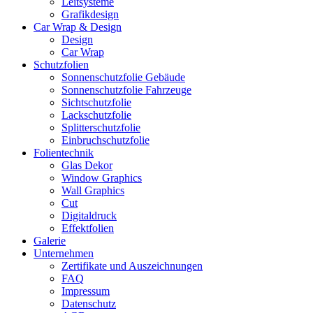
Leitsysteme
Grafikdesign
Car Wrap & Design
Design
Car Wrap
Schutzfolien
Sonnenschutzfolie Gebäude
Sonnenschutzfolie Fahrzeuge
Sichtschutzfolie
Lackschutzfolie
Splitterschutzfolie
Einbruchschutzfolie
Folientechnik
Glas Dekor
Window Graphics
Wall Graphics
Cut
Digitaldruck
Effektfolien
Galerie
Unternehmen
Zertifikate und Auszeichnungen
FAQ
Impressum
Datenschutz