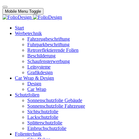
Mobile Menu Toggle
Start
Werbetechnik
Fahrzeugbeschriftung
Fuhrparkbeschriftung
Retroreflektierende Folien
Beschilderung
Schaufensterwerbung
Leitsysteme
Grafikdesign
Car Wrap & Design
Design
Car Wrap
Schutzfolien
Sonnenschutzfolie Gebäude
Sonnenschutzfolie Fahrzeuge
Sichtschutzfolie
Lackschutzfolie
Splitterschutzfolie
Einbruchschutzfolie
Folientechnik