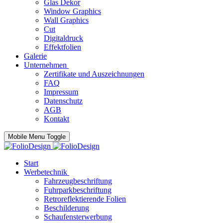
Glas Dekor
Window Graphics
Wall Graphics
Cut
Digitaldruck
Effektfolien
Galerie
Unternehmen
Zertifikate und Auszeichnungen
FAQ
Impressum
Datenschutz
AGB
Kontakt
Mobile Menu Toggle
Start
Werbetechnik
Fahrzeugbeschriftung
Fuhrparkbeschriftung
Retroreflektierende Folien
Beschilderung
Schaufensterwerbung