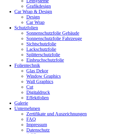
Leitsysteme
Grafikdesign
Car Wrap & Design
Design
Car Wrap
Schutzfolien
Sonnenschutzfolie Gebäude
Sonnenschutzfolie Fahrzeuge
Sichtschutzfolie
Lackschutzfolie
Splitterschutzfolie
Einbruchschutzfolie
Folientechnik
Glas Dekor
Window Graphics
Wall Graphics
Cut
Digitaldruck
Effektfolien
Galerie
Unternehmen
Zertifikate und Auszeichnungen
FAQ
Impressum
Datenschutz