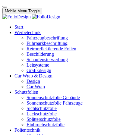
Mobile Menu Toggle
Start
Werbetechnik
Fahrzeugbeschriftung
Fuhrparkbeschriftung
Retroreflektierende Folien
Beschilderung
Schaufensterwerbung
Leitsysteme
Grafikdesign
Car Wrap & Design
Design
Car Wrap
Schutzfolien
Sonnenschutzfolie Gebäude
Sonnenschutzfolie Fahrzeuge
Sichtschutzfolie
Lackschutzfolie
Splitterschutzfolie
Einbruchschutzfolie
Folientechnik