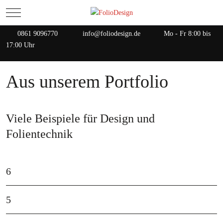
Mobile Menu Toggle
0861 9096770
info@foliodesign.de
Mo - Fr 8:00 bis
17:00 Uhr
Aus unserem Portfolio
Viele Beispiele für Design und
Folientechnik
6
5