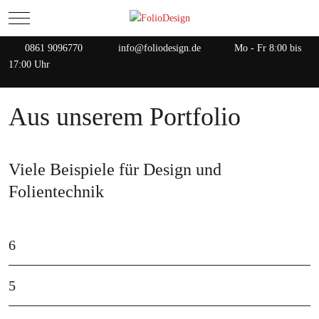
Mobile Menu Toggle
0861 9096770
info@foliodesign.de
Mo - Fr 8:00 bis
17:00 Uhr
Aus unserem Portfolio
Viele Beispiele für Design und
Folientechnik
6
5