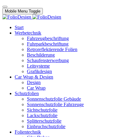
Mobile Menu Toggle
Start
Werbetechnik
Fahrzeugbeschriftung
Fuhrparkbeschriftung
Retroreflektierende Folien
Beschilderung
Schaufensterwerbung
Leitsysteme
Grafikdesign
Car Wrap & Design
Design
Car Wrap
Schutzfolien
Sonnenschutzfolie Gebäude
Sonnenschutzfolie Fahrzeuge
Sichtschutzfolie
Lackschutzfolie
Splitterschutzfolie
Einbruchschutzfolie
Folientechnik