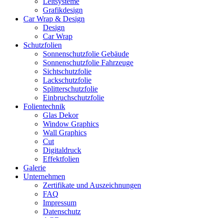
Leitsysteme
Grafikdesign
Car Wrap & Design
Design
Car Wrap
Schutzfolien
Sonnenschutzfolie Gebäude
Sonnenschutzfolie Fahrzeuge
Sichtschutzfolie
Lackschutzfolie
Splitterschutzfolie
Einbruchschutzfolie
Folientechnik
Glas Dekor
Window Graphics
Wall Graphics
Cut
Digitaldruck
Effektfolien
Galerie
Unternehmen
Zertifikate und Auszeichnungen
FAQ
Impressum
Datenschutz