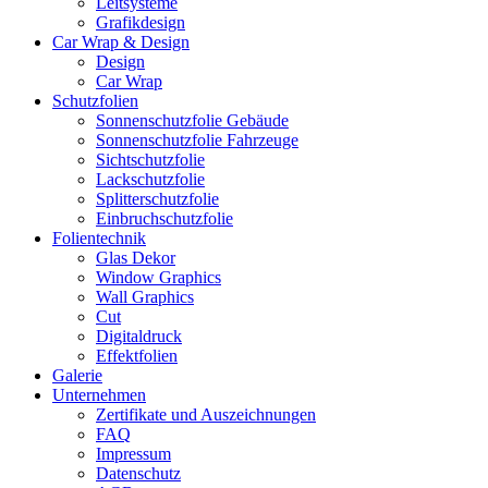
Leitsysteme
Grafikdesign
Car Wrap & Design
Design
Car Wrap
Schutzfolien
Sonnenschutzfolie Gebäude
Sonnenschutzfolie Fahrzeuge
Sichtschutzfolie
Lackschutzfolie
Splitterschutzfolie
Einbruchschutzfolie
Folientechnik
Glas Dekor
Window Graphics
Wall Graphics
Cut
Digitaldruck
Effektfolien
Galerie
Unternehmen
Zertifikate und Auszeichnungen
FAQ
Impressum
Datenschutz