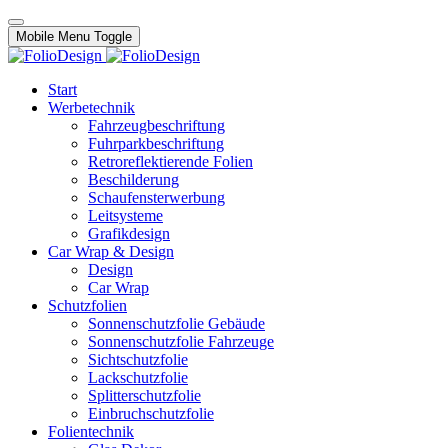
Mobile Menu Toggle
Start
Werbetechnik
Fahrzeugbeschriftung
Fuhrparkbeschriftung
Retroreflektierende Folien
Beschilderung
Schaufensterwerbung
Leitsysteme
Grafikdesign
Car Wrap & Design
Design
Car Wrap
Schutzfolien
Sonnenschutzfolie Gebäude
Sonnenschutzfolie Fahrzeuge
Sichtschutzfolie
Lackschutzfolie
Splitterschutzfolie
Einbruchschutzfolie
Folientechnik